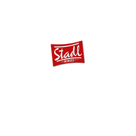
ÖFFNUNGSZEITEN
Hier finden Sie unsere Öffnungszeiten.
Montags bis Mittwoch haben wir unsere
Ruhetage.
Für Ihre Feier ab 25 Personen öffnen
wir auch mal außerhalb der üblichen
Öffnungszeiten an Ihrem
Wunschtermin.
Sprechen Sie uns an!
RESTAURANT
17:00 - 23:00
Do. bis Sa.
Uhr
letzte Runde
22:30 Uhr