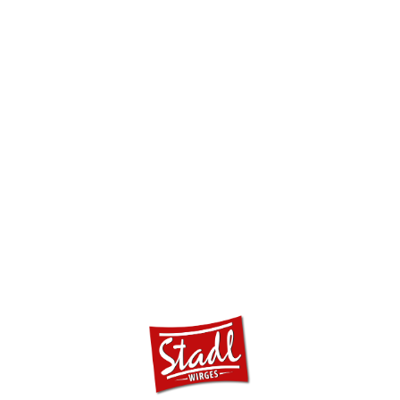
auf „https://“ wechselt und an dem Schloss-Symbol in
Ihrer Browserzeile.
Wenn die SSL- bzw. TLS-Verschlüsselung aktiviert ist,
können die Daten, die Sie an uns übermitteln, nicht von
Dritten mitgelesen werden.
VERSCHLÜSSELTER
ZAHLUNGSVERKEHR AUF DIESER
WEBSITE
Besteht nach dem Abschluss eines kostenpflichtigen
Vertrags eine Verpflichtung, uns Ihre Zahlungsdaten (z. B.
Kontonummer bei Einzugsermächtigung) zu übermitteln,
werden diese Daten zur Zahlungsabwicklung benötigt.
Der Zahlungsverkehr über die gängigen Zahlungsmittel
(Visa/MasterCard, Lastschriftverfahren) erfolgt