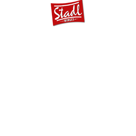
Laufbahn kennenlernen durfte und zu schätzen
gelernt habe.
Wir legen großen Wert auf regionale und
hochwertige Produkte.
Wir bereiten unsere Speisen stets frisch zu und
achten dabei auf saisonale Highlights.
Bei der Zubereitung arbeiten wir nach
traditionellen Rezepten mit moderner Note
wobei auch die vegetarische Küche eine große
Rolle spielt.
Ich bilde schon seit Jahren junge Köche aus, denn
es macht mir Spaß mein Wissen weiterzugeben.
Zurzeit werde Ich von unseren motivierten
Auszubildenden Samsom unterstützt.
Wir freuen uns unsere Gäste zu verwöhnen!